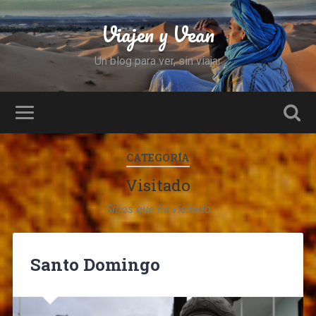
Viajen y Vean
Un blog para ver, sin viajar
CATEGORÍA
Visitado
Sitios que he visitado
Santo Domingo