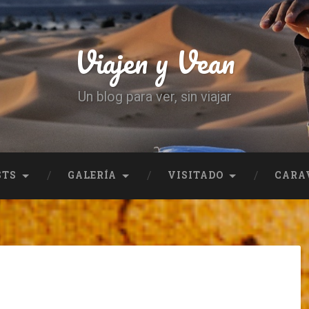
Viajen y Vean
Un blog para ver, sin viajar
STS
GALERÍA
VISITADO
CARA