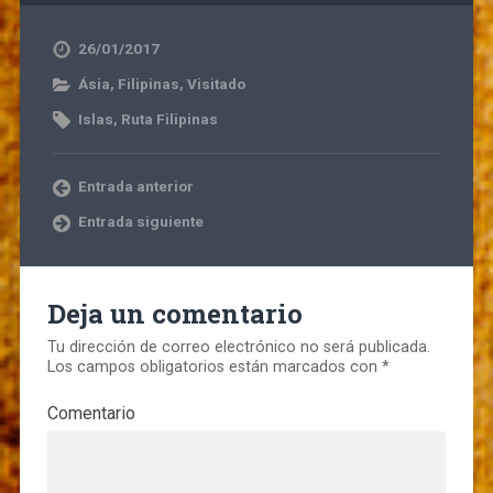
26/01/2017
Ásia
,
Filipinas
,
Visitado
Islas
,
Ruta Filipinas
Entrada anterior
Entrada siguiente
Deja un comentario
Tu dirección de correo electrónico no será publicada.
Los campos obligatorios están marcados con
*
Comentario