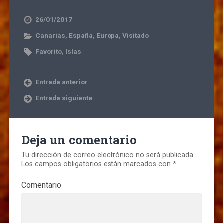
26/01/2017
Canarias
,
España
,
Europa
,
Visitado
Favorito
,
Islas
Entrada anterior
Entrada siguiente
Deja un comentario
Tu dirección de correo electrónico no será publicada.
Los campos obligatorios están marcados con
*
Comentario