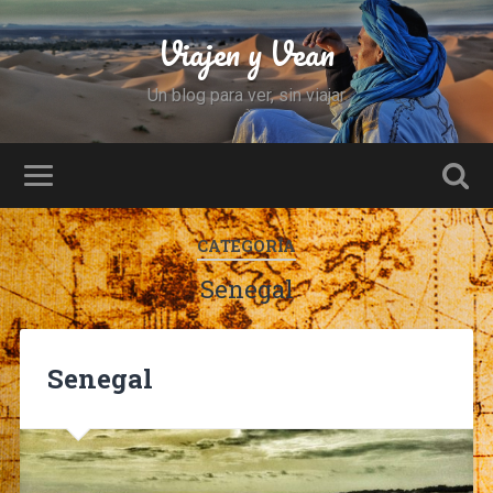
Viajen y Vean
Un blog para ver, sin viajar
CATEGORÍA
Senegal
Senegal