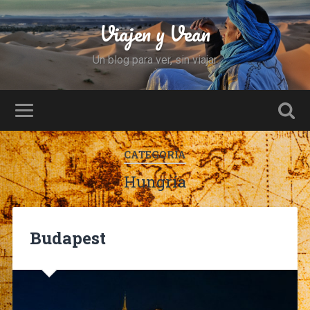
Viajen y Vean
Un blog para ver, sin viajar
CATEGORÍA
Hungría
Budapest