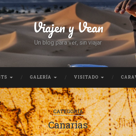
Viajen y Vean
Un blog para ver, sin viajar
STS
GALERÍA
VISITADO
CARA
CATEGORÍA
Canarias