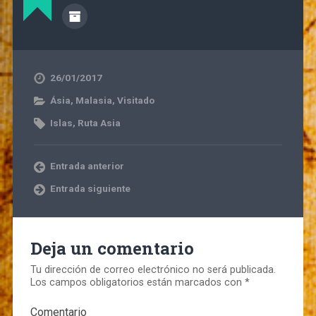
26/01/2017
Ásia
,
Malasia
,
Visitado
Islas
,
Ruta Asia
Entrada anterior
Entrada siguiente
Deja un comentario
Tu dirección de correo electrónico no será publicada.
Los campos obligatorios están marcados con
*
Comentario