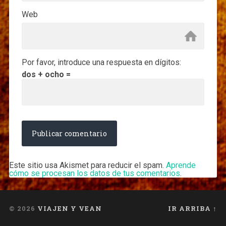
Web
Por favor, introduce una respuesta en dígitos:
dos + ocho =
Este sitio usa Akismet para reducir el spam.
Aprende
cómo se procesan los datos de tus comentarios
.
© 2026
VIAJEN Y VEAN
IR ARRIBA ↑