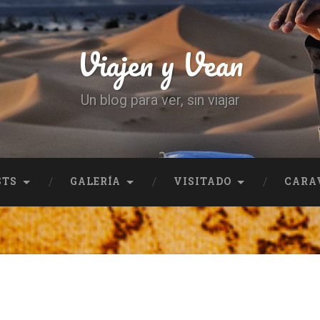
Viajen y Vean
Un blog para ver, sin viajar
STS
GALERÍA
VISITADO
CARA