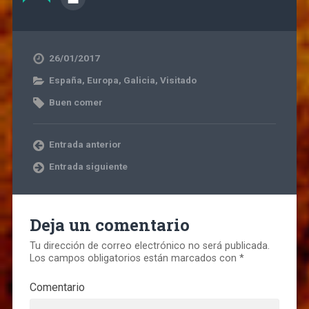
26/01/2017
España
,
Europa
,
Galicia
,
Visitado
Buen comer
Entrada anterior
Entrada siguiente
Deja un comentario
Tu dirección de correo electrónico no será publicada.
Los campos obligatorios están marcados con
*
Comentario