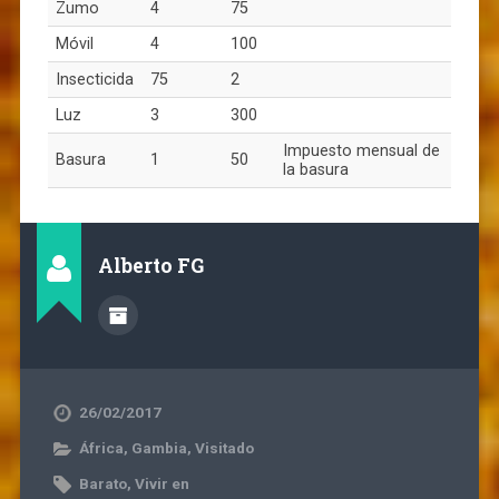
Zumo
4
75
Móvil
4
100
Insecticida
75
2
Luz
3
300
Impuesto mensual de
Basura
1
50
la basura
Alberto FG
26/02/2017
África
,
Gambia
,
Visitado
Barato
,
Vivir en