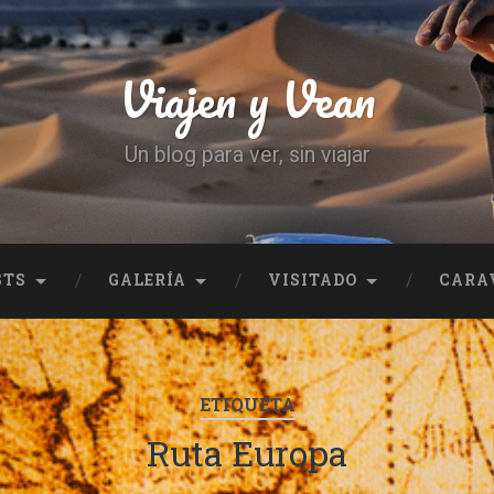
Viajen y Vean
Un blog para ver, sin viajar
STS
GALERÍA
VISITADO
CARA
ETIQUETA
Ruta Europa