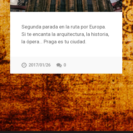
Segunda parada en la ruta por Europa.
Si te encanta la arquitectura, la historia,
la ópera… Praga es tu ciudad.
2017/01/26
0