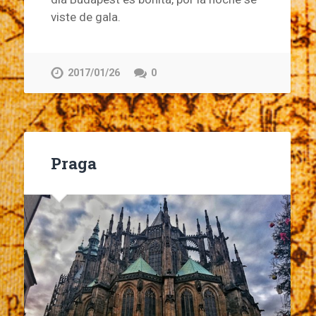
viste de gala.
2017/01/26
0
Praga